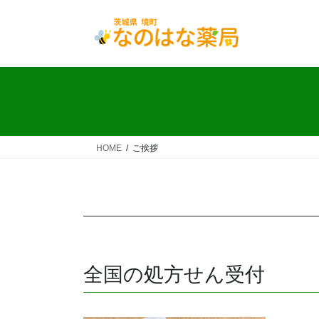
コ
ナ
ン
ビ
テ
ゲ
ン
ー
ツ
シ
へ
ョ
ス
ン
キ
に
ッ
移
HOME
ご挨拶
プ
動
全国の処方せん受付