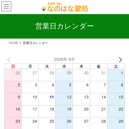
コ
ナ
ン
ビ
テ
ゲ
ン
ー
営業日カレンダー
ツ
シ
へ
ョ
ス
ン
HOME
営業日カレンダー
キ
に
ッ
移
プ
動
2026年 8月
日
月
火
水
木
金
土
26
27
28
29
30
31
1
2
3
4
5
6
7
8
9
10
11
12
13
14
15
16
17
18
19
20
21
22
23
24
25
26
27
28
29