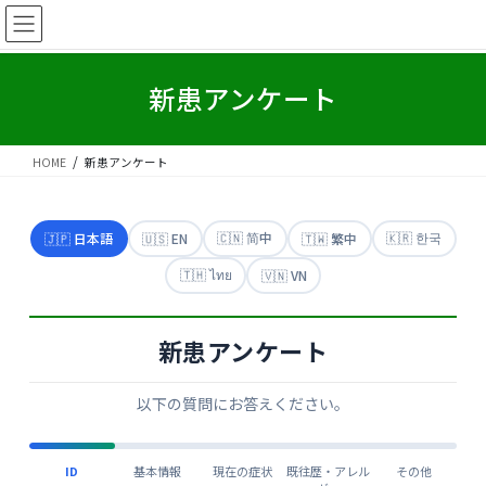
コ
ナ
ン
ビ
テ
ゲ
ン
ー
新患アンケート
ツ
シ
へ
ョ
ス
ン
HOME
新患アンケート
キ
に
ッ
移
プ
動
🇨🇳 简中
🇰🇷 한국
🇯🇵 日本語
🇺🇸 EN
🇹🇼 繁中
🇹🇭 ไทย
🇻🇳 VN
新患アンケート
以下の質問にお答えください。
ID
基本情報
現在の症状
既往歴・アレル
その他