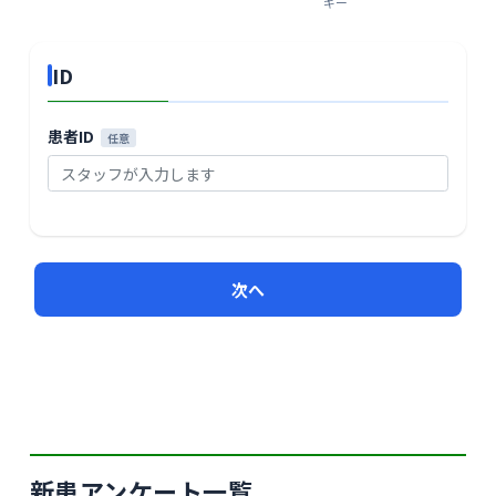
ギー
ID
患者ID
任意
次へ
新患アンケート一覧